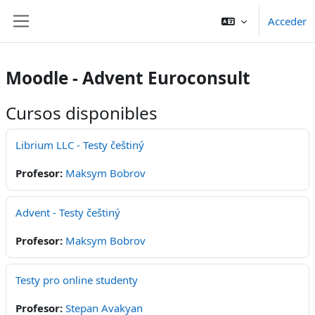
Saltar al contenido principal
Acceder
Panel lateral
Moodle - Advent Euroconsult
Cursos disponibles
Librium LLC - Testy češtiný
Profesor:
Maksym Bobrov
Advent - Testy češtiný
Profesor:
Maksym Bobrov
Testy pro online studenty
Profesor:
Stepan Avakyan