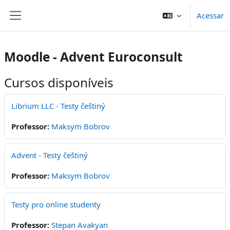
Ir para o conteúdo principal
Acessar
Painel lateral
Moodle - Advent Euroconsult
Cursos disponíveis
Librium LLC - Testy češtiný
Professor:
Maksym Bobrov
Advent - Testy češtiný
Professor:
Maksym Bobrov
Testy pro online studenty
Professor:
Stepan Avakyan