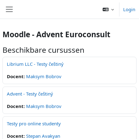
Ga naar hoofdinhoud
Login
Zijpaneel
Moodle - Advent Euroconsult
Beschikbare cursussen
Librium LLC - Testy češtiný
Docent:
Maksym Bobrov
Advent - Testy češtiný
Docent:
Maksym Bobrov
Testy pro online studenty
Docent:
Stepan Avakyan