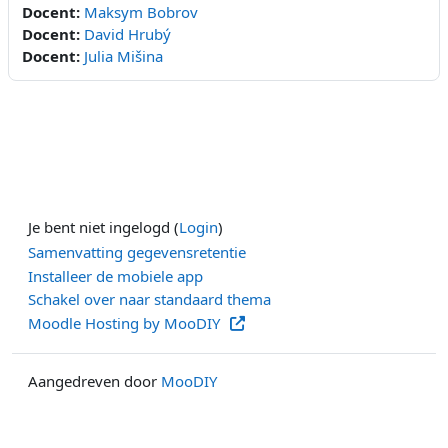
Docent:
Maksym Bobrov
Docent:
David Hrubý
Docent:
Julia Mišina
Je bent niet ingelogd (
Login
)
Samenvatting gegevensretentie
Installeer de mobiele app
Schakel over naar standaard thema
Moodle Hosting by MooDIY
Aangedreven door
MooDIY