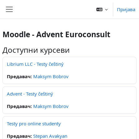
Иди на главни садржај
Пријава
Бочни панел
Moodle - Advent Euroconsult
Доступни курсеви
Librium LLC - Testy češtiný
Предавач:
Maksym Bobrov
Advent - Testy češtiný
Предавач:
Maksym Bobrov
Testy pro online studenty
Предавач:
Stepan Avakyan