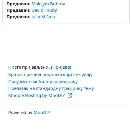
Предавач:
Maksym Bobrov
Предавач:
David Hrubý
Предавач:
Julia Mišina
Нисте пријављени. (
Пријава
)
Кратак преглед података који се чувају
Преузмите мобилну апликацију
Прелазак на стандардну графичку тему
Moodle Hosting by MooDIY
Powered by
MooDIY