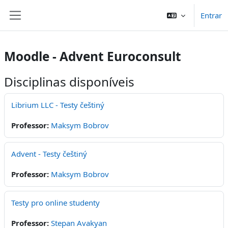
Ir para o conteúdo principal
Entrar
Painel lateral
Moodle - Advent Euroconsult
Disciplinas disponíveis
Librium LLC - Testy češtiný
Professor:
Maksym Bobrov
Advent - Testy češtiný
Professor:
Maksym Bobrov
Testy pro online studenty
Professor:
Stepan Avakyan