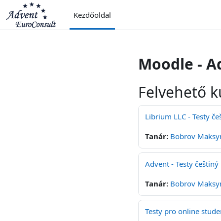
Tovább a fő tartalomhoz
Kezdőoldal
Moodle - A
Felvehető k
Librium LLC - Testy če
Tanár:
Bobrov Maks
Advent - Testy češtiný
Tanár:
Bobrov Maks
Testy pro online stude