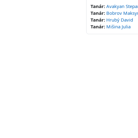
Tanár:
Avakyan Stepa
Tanár:
Bobrov Maks
Tanár:
Hrubý David
Tanár:
Mišina Julia