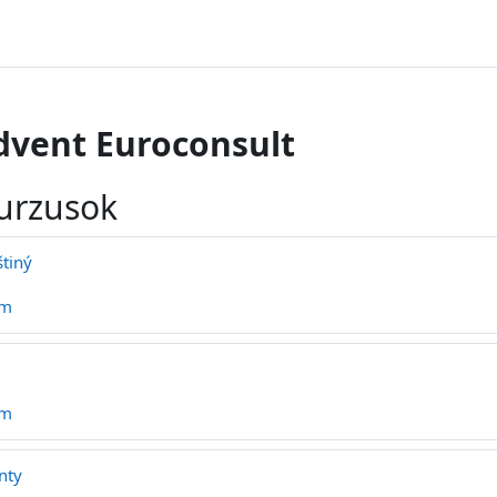
dvent Euroconsult
urzusok
štiný
ym
ym
nty