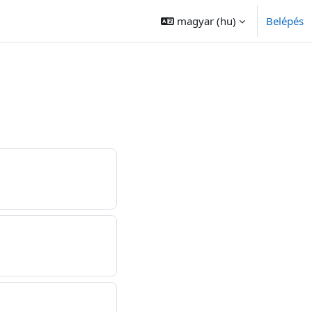
magyar ‎(hu)‎
Belépés