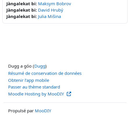
Jàngalekat bi:
Maksym Bobrov
Jàngalekat bi:
David Hrubý
Jàngalekat bi:
Julia Mišina
Dugg a góo (
Dugg
)
Résumé de conservation de données
Obtenir l’app mobile
Passer au thème standard
Moodle Hosting by MooDIY
Propulsé par
MooDIY