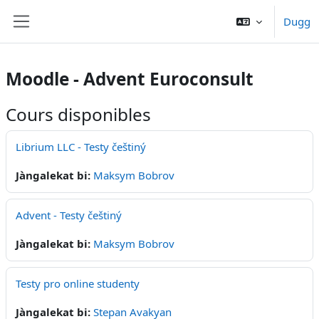
Passer au contenu principal
Dugg
Panneau latéral
Moodle - Advent Euroconsult
Cours disponibles
Librium LLC - Testy češtiný
Jàngalekat bi:
Maksym Bobrov
Advent - Testy češtiný
Jàngalekat bi:
Maksym Bobrov
Testy pro online studenty
Jàngalekat bi:
Stepan Avakyan